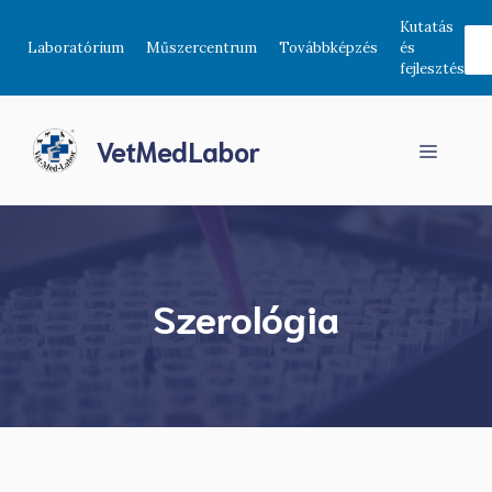
Kilépés
Kutatás
a
Laboratórium
Műszercentrum
Továbbképzés
és
tartalomba
fejlesztés
VetMedLabor
Menü
Szerológia