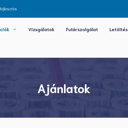
fejlesztés
kciók
Vizsgálatok
Futárszolgálat
Letölté
Ajánlatok