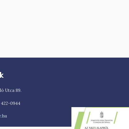
k
ló Utca 89.
1 422-0944
.hu