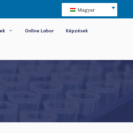
Magyar
sek
Online Labor
Képzések