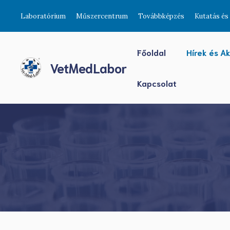
Kilépés
Laboratórium
Műszercentrum
Továbbképzés
Kutatás és 
a
tartalomba
Főoldal
Hírek és A
VetMedLabor
Kapcsolat