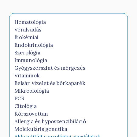
Hematológia
Véralvadás
Biokémiai
Endokrinológia
Szerológia
Immunológia
Gyógyszerszint és mérgezés
Vitaminok
Bélsár, vizelet és bőrkaparék
Mikrobiológia
PCR
Citológia
Kórszövettan
Allergia és hyposzenzibiláció
Molekuláris genetika
Akkreditált szerológiai vizsgálatok