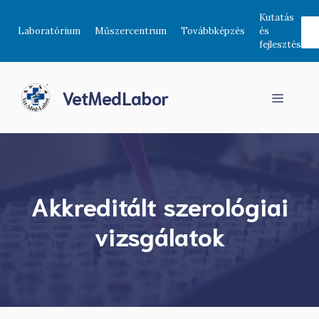
Kilépés
Kutatás
a
Laboratórium
Műszercentrum
Továbbképzés
és
tartalomba
fejlesztés
VetMedLabor
Menü
Akkreditált szerológiai
vizsgálatok