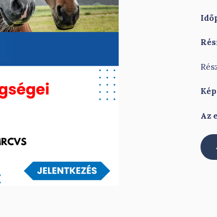
Idő
Rés
Rész
Kép
Az 