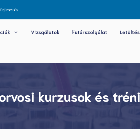
fejlesztés
kciók
Vizsgálatok
Futárszolgálat
Letölté
torvosi kurzusok és trén