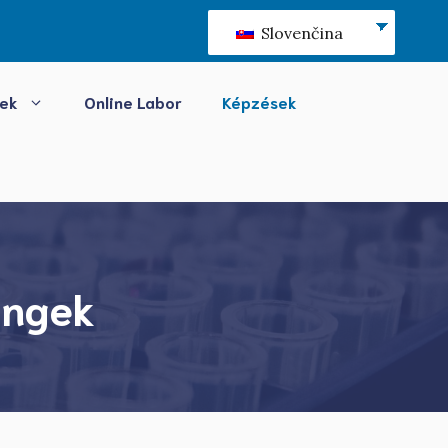
Slovenčina
sek
Online Labor
Képzések
ingek