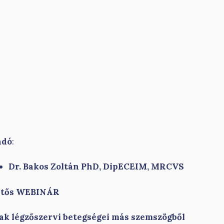
adó
:
Dr. Bakos Zoltán PhD, DipECEIM, MRCVS
etős WEBINÁR
ak légzőszervi betegségei más szemszögből