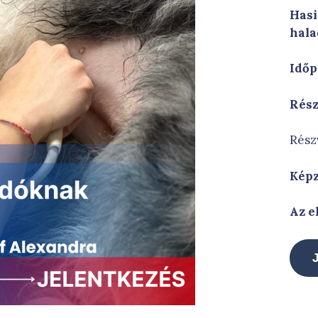
Hasi
hal
Időp
Rész
Részv
Képz
Az e