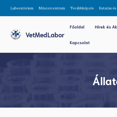
Preskočiť
Laboratórium
Műszercentrum
Továbbképzés
Kutatás és 
na
obsah
Főoldal
Hírek és A
VetMedLabor
Kapcsolat
Álla