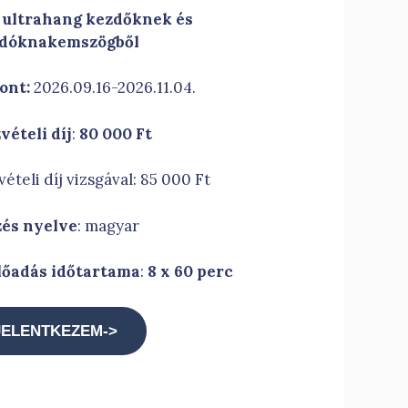
 ultrahang kezdőknek és
adóknak
emszögből
ont:
2026.09.16-2026.11.04.
vételi díj
:
80 000 Ft
ételi díj vizsgával: 85 000 Ft
és nyelve
: magyar
lőadás időtartama
:
8 x 60 perc
JELENTKEZEM->