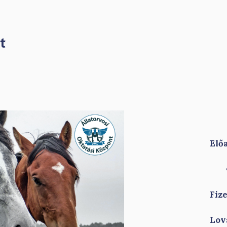
t
Elő
Fiz
Lov