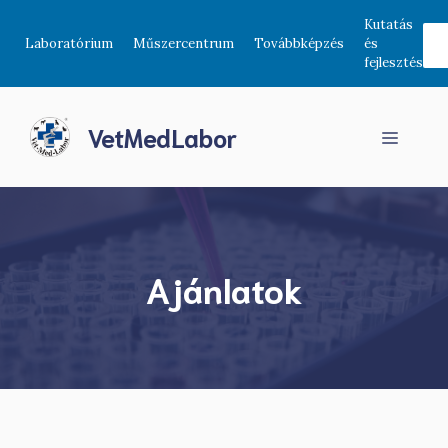
Skip
Kutatás
to
Laboratórium
Műszercentrum
Továbbképzés
és
content
fejlesztés
VetMedLabor
Menu
Ajánlatok