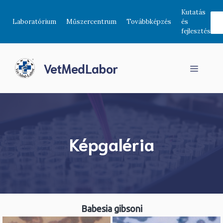
Kilépés
Kutatás
a
Laboratórium
Műszercentrum
Továbbképzés
és
tartalomba
fejlesztés
VetMedLabor
Menü
Képgaléria
Babesia gibsoni