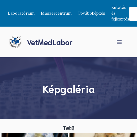
Kilépés
Kutatás
a
Laboratórium
Műszercentrum
Továbbképzés
és
tartalomba
fejlesztés
VetMedLabor
Menü
Képgaléria
Tetű